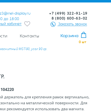
+7 (499) 322-91-19
z3@inel-display.ru
8 (800) 600-63-02
00 до 18:00
ный кабинет
Заказать звонок
Корзина
сти
Контакты
0
шт
магнитный MGT-90, угол 90 гр.
Р.
:
104220
й держатель для крепления рамок вертикально,
зонтально на металлической поверхности. Для
ки рекомендуется использовать два магнита.