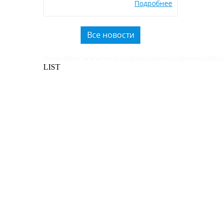
Подробнее
экологичных POSM,
использованию вторичного
пластика.
Все новости
/home/bitrix/www/local/templates/main/components/bitri
LIST