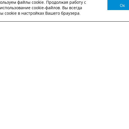
ользуем файлы cookie. Продолжая работу с
Ок
НУЖНА КОНСУЛЬТАЦИЯ?
использование cookie-файлов. Вы всегда
 cookie в настройках Вашего браузера.
ВЬТЕ ЗАЯВКУ И НАШ МЕНЕДЖЕР СВЯЖЕТСЯ С
Настоящим подтверждаю, что я ознакомлен и согласен с
условиями публичн
оферты
.
Настоящим подтверждаю, что ознакомлен с политикой оператора в отношен
обработки персональных данных
Настоящим даю свое согласие на обработку персональных данных
ОТПРАВИТЬ