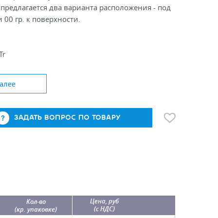
предлагается два варианта расположения - под
и 00 гр. к поверхности.
Tr
ения, °: 90; 00
мок: А3-А6
алее
ЗАДАТЬ ВОПРОС ПО ТОВАРУ
Цена, руб
Кол-во
(с НДС)
(кр. упаковке)