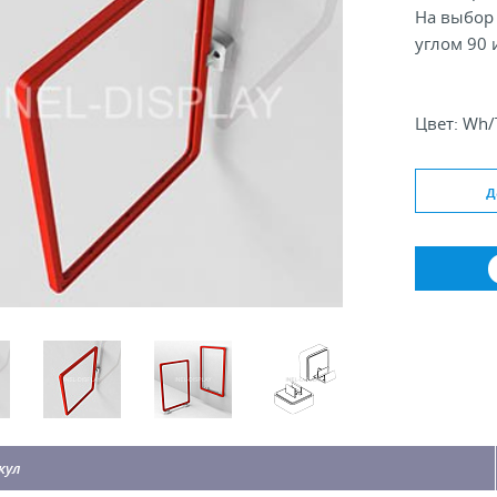
На выбор 
углом 90 
Цвет: Wh/
Угол крепл
Формат ра
д
кул