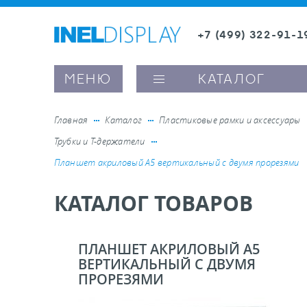
+7 (499) 322-91-1
8 (800) 600-63-0
Заказать звонок
МЕНЮ
КАТАЛОГ
Главная
Каталог
Пластиковые рамки и аксессуары
Трубки и Т-держатели
ые ценникодержатели
Планшет акриловый А5 вертикальный с двумя прорезями
КАТАЛОГ ТОВАРОВ
ители полочного пространства
ели вывесок и шелфтокеры
ПЛАНШЕТ АКРИЛОВЫЙ А5
ВЕРТИКАЛЬНЫЙ С ДВУМЯ
ПРОРЕЗЯМИ
ое оборудование, комплектующие