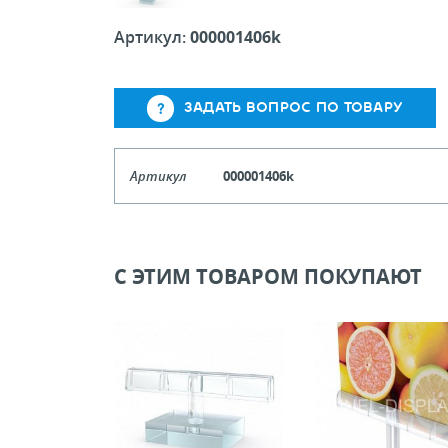
Артикул:
000001406k
ЗАДАТЬ ВОПРОС ПО ТОВАРУ
Артикул
000001406k
Кол-во кратное упаковкам
Цена, руб (с НДС)
ПО ЗАПР
С ЭТИМ ТОВАРОМ ПОКУПАЮТ
В КОРЗИНУ