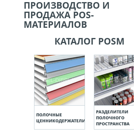
ПРОИЗВОДСТВО И
ели ценников
ПРОДАЖА POS-
МАТЕРИАЛОВ
овые рамки и аксессуары
КАТАЛОГ POSM
 напольные, подвесные, на полку
ивание покупателей
ные системы
ная фурнитура
РАЗДЕЛИТЕЛИ
 рекламные конструкции из алюминиевого
ПОЛОЧНЫЕ
ПОЛОЧНОГО
я
ЦЕННИКОДЕРЖАТЕЛИ
ПРОСТРАНСТВА
 для защиты