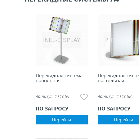
ели ценников
овые рамки и аксессуары
 напольные, подвесные, на полку
ивание покупателей
Перекидная система
Перекидная сист
напольная
настольная
ные системы
Артикул:
111669
Артикул:
111668
ная фурнитура
ПО ЗАПРОСУ
ПО ЗАПРОСУ
 рекламные конструкции из алюминиевого
Перейти
Перейти
я
 для защиты