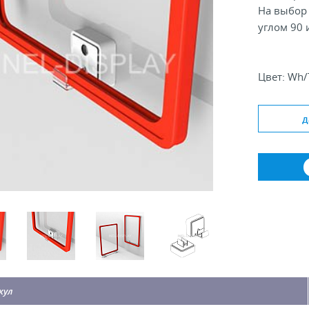
На выбор 
углом 90 
Цвет: Wh/
Угол крепл
Формат ра
д
кул