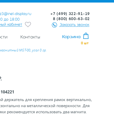
+7 (499) 322-91-19
z3@inel-display.ru
8 (800) 600-63-02
00 до 18:00
ный кабинет
Заказать звонок
Корзина
сти
Контакты
0
шт
магнитный MGT-00, угол 0 гр.
.
:
104221
й держатель для крепления рамок вертикально,
зонтально на металлической поверхности. Для
ки рекомендуется использовать два магнита.