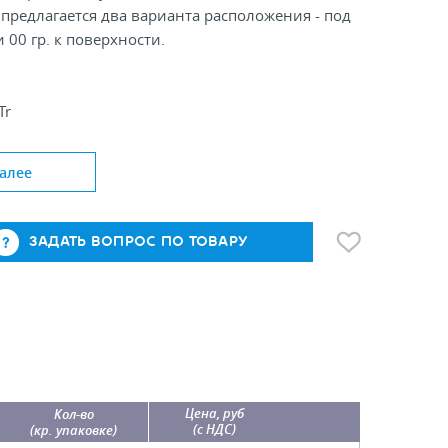
предлагается два варианта расположения - под
и 00 гр. к поверхности.
Tr
ения, °: 90; 00
мок: А3-А6
алее
ЗАДАТЬ ВОПРОС ПО ТОВАРУ
Цена, руб
Кол-во
(с НДС)
(кр. упаковке)