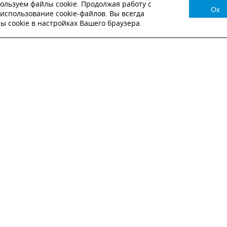
ользуем файлы cookie. Продолжая работу с
Ок
НУЖНА КОНСУЛЬТАЦИЯ?
использование cookie-файлов. Вы всегда
 cookie в настройках Вашего браузера.
ВЬТЕ ЗАЯВКУ И НАШ МЕНЕДЖЕР СВЯЖЕТСЯ С
Настоящим подтверждаю, что я ознакомлен и согласен с
условиями публичн
оферты
.
Настоящим подтверждаю, что ознакомлен с политикой оператора в отношен
обработки персональных данных
Настоящим даю свое согласие на обработку персональных данных
ОТПРАВИТЬ