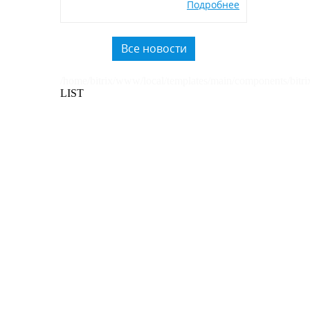
Подробнее
экологичных POSM,
использованию вторичного
пластика.
Все новости
/home/bitrix/www/local/templates/main/components/bitri
LIST