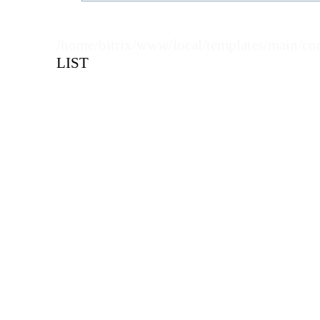
Кол-во кратное упаковкам
/home/bitrix/www/local/templates/main/co
Цена, руб (с НДС)
ПО ЗАПР
LIST
В КОРЗИНУ