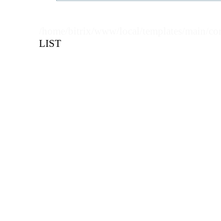
Кол-во кратное упаковкам
/home/bitrix/www/local/templates/main/co
Цена, руб (с НДС)
ПО ЗАПР
LIST
В КОРЗИНУ