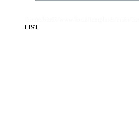
Кол-во кратное упаковкам
/home/bitrix/www/local/templates/main/co
Цена, руб (с НДС)
ПО ЗАПР
LIST
В КОРЗИНУ