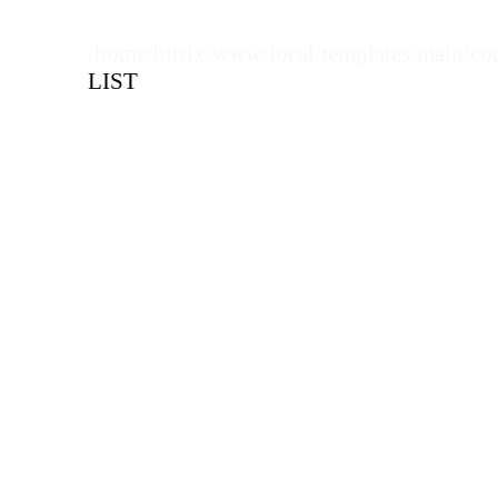
Цвет
Чер
Цена, руб (с НДС)
ПО ЗАПР
Кол-во кратное упаковкам
/home/bitrix/www/local/templates/main/co
LIST
Цена, руб (с НДС)
ПО ЗАПР
В КОРЗИНУ
В КОРЗИНУ