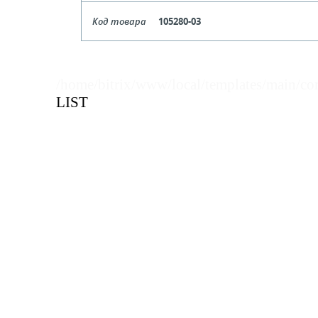
Формат
Код товара
105280-03
Цена, руб (с НДС)
ПО ЗАПР
В КОРЗИНУ
Кол-во кратное упаковкам
Формат
Цена, руб (с НДС)
ПО ЗАПР
В КОРЗИНУ
Кол-во кратное упаковкам
/home/bitrix/www/local/templates/main/co
LIST
Цена, руб (с НДС)
ПО ЗАПР
В КОРЗИНУ
В КОРЗИНУ