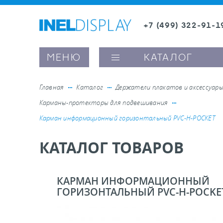
+7 (499) 322-91-1
8 (800) 600-63-0
Заказать звонок
МЕНЮ
КАТАЛОГ
Главная
Каталог
Держатели плакатов и аксессуар
Карманы-протекторы для подвешивания
ые ценникодержатели
Карман информационный горизонтальный PVC-H-POCKET
КАТАЛОГ ТОВАРОВ
ители полочного пространства
ели вывесок и шелфтокеры
КАРМАН ИНФОРМАЦИОННЫЙ
ГОРИЗОНТАЛЬНЫЙ PVC-H-POCKE
ое оборудование, комплектующие