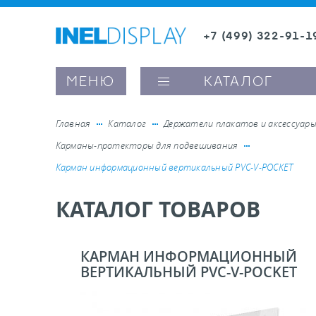
+7 (499) 322-91-1
8 (800) 600-63-0
Заказать звонок
МЕНЮ
КАТАЛОГ
Главная
Каталог
Держатели плакатов и аксессуар
Карманы-протекторы для подвешивания
ые ценникодержатели
Карман информационный вертикальный PVC-V-POCKET
КАТАЛОГ ТОВАРОВ
ители полочного пространства
ели вывесок и шелфтокеры
КАРМАН ИНФОРМАЦИОННЫЙ
ВЕРТИКАЛЬНЫЙ PVC-V-POCKET
ое оборудование, комплектующие