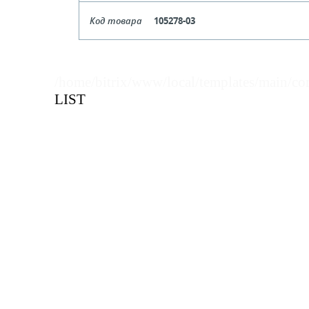
Формат
Код товара
105278-03
Цена, руб (с НДС)
ПО ЗАПР
В КОРЗИНУ
Кол-во кратное упаковкам
Формат
Цена, руб (с НДС)
ПО ЗАПР
В КОРЗИНУ
Кол-во кратное упаковкам
/home/bitrix/www/local/templates/main/co
LIST
Цена, руб (с НДС)
ПО ЗАПР
В КОРЗИНУ
В КОРЗИНУ