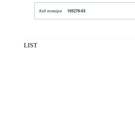
Код товара
105276-03
Формат
Кол-во кратное упаковкам
/home/bitrix/www/local/templates/main/co
LIST
Цена, руб (с НДС)
ПО ЗАПР
В КОРЗИНУ