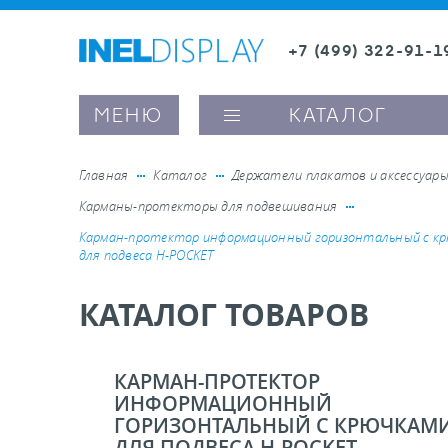
+7 (499) 322-91-1
8 (800) 600-63-0
Заказать звонок
МЕНЮ
КАТАЛОГ
Главная
Каталог
Держатели плакатов и аксессуар
Карманы-протекторы для подвешивания
ые ценникодержатели
Карман-протектор информационный горизонтальный с к
для подвеса H-POCKET
ители полочного пространства
КАТАЛОГ ТОВАРОВ
ели вывесок и шелфтокеры
КАРМАН-ПРОТЕКТОР
ИНФОРМАЦИОННЫЙ
ое оборудование, комплектующие
ГОРИЗОНТАЛЬНЫЙ С КРЮЧКАМ
ДЛЯ ПОДВЕСА H-POCKET