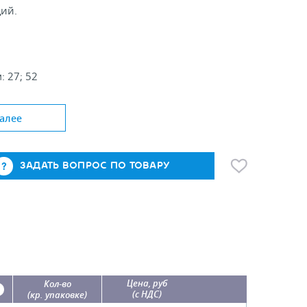
ций.
: 27; 52
роволоки, мм: 1,5
алее
ЗАДАТЬ ВОПРОС ПО ТОВАРУ
Цена, руб
Кол-во
(с НДС)
(кр. упаковке)