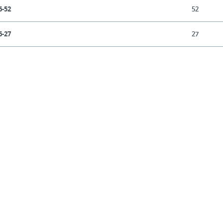
6-52
52
6-27
27