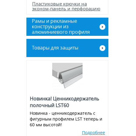
Пластиковые крючки на
эконом-панель и перфорацию
Рамы и рекламные
конструкции из
алюминиевого профиля
Баннерные стенды
Товары для защиты
Рамы из алюминиевого клик-
профиля
Экраны для кассовой зоны
Новинка! Ценникодержатель
полочный LST60
Новинка - ценникодержатель с
фигурным профилем LST теперь и
60 мм высотой!
Подробнее