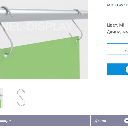
конструк
Цвет: Ml
Длина, мм
Толщина п
д
овара
Длина