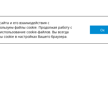
айта и его взаимодействия с
ользуем файлы cookie. Продолжая работу с
Ок
НУЖНА КОНСУЛЬТАЦИЯ?
использование cookie-файлов. Вы всегда
 cookie в настройках Вашего браузера.
ВЬТЕ ЗАЯВКУ И НАШ МЕНЕДЖЕР СВЯЖЕТСЯ С
Настоящим подтверждаю, что я ознакомлен и согласен с
условиями публичн
оферты
.
Настоящим подтверждаю, что ознакомлен с политикой оператора в отношен
обработки персональных данных