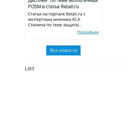
Дисплей" по теме экологичных
POSM в статье Retail.ru
Статья на портале Retail.ru с
экспертным мнением Ю.А.
Стюхина по теме защиты
окружающей среды, производства
Подробнее
экологичных POSM,
использованию вторичного
пластика.
Все новости
/home/bitrix/www/local/templates/main/components/bitri
LIST