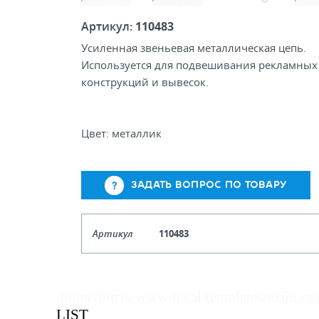
Артикул:
110483
Усиленная звеньевая металлическая цепь.
Используется для подвешивания рекламных
конструкций и вывесок.
Цвет: металлик
ЗАДАТЬ ВОПРОС ПО ТОВАРУ
Артикул
110483
Кол-во кратное упаковкам
/home/bitrix/www/local/templates/main/co
Цена, руб (с НДС)
ПО ЗАПР
LIST