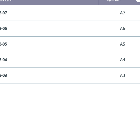
8-07
А7
8-06
А6
8-05
А5
8-04
А4
8-03
А3