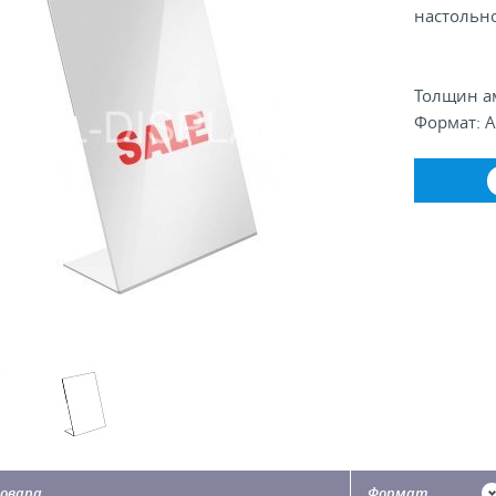
настольн
Толщин ам
Формат: А3
овара
Формат