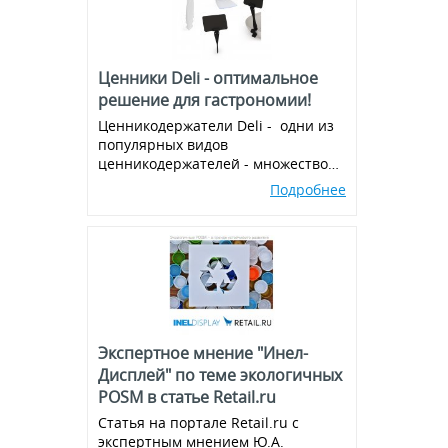
Ценники Deli - оптимальное
решение для гастрономии!
Ценникодержатели Deli - одни из
популярных видов
ценникодержателей - множество
вариантов и комбинаций, всегда в
Подробнее
наличии!
Экспертное мнение "Инел-
Дисплей" по теме экологичных
POSM в статье Retail.ru
Статья на портале Retail.ru с
экспертным мнением Ю.А.