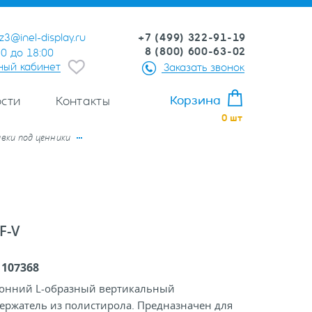
+7 (499) 322-91-19
z3@inel-display.ru
8 (800) 600-63-02
00 до 18:00
ный кабинет
Заказать звонок
Корзина
сти
Контакты
0
шт
вки под ценники
F-V
:
107368
онний L-образный вертикальный
ержатель из полистирола. Предназначен для