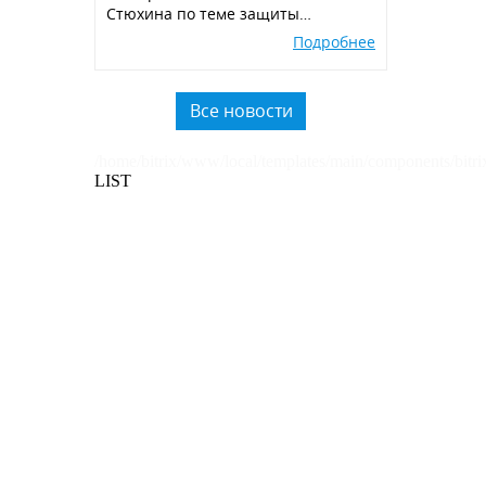
Стюхина по теме защиты
окружающей среды, производства
Подробнее
экологичных POSM,
использованию вторичного
пластика.
Все новости
/home/bitrix/www/local/templates/main/components/bitri
LIST