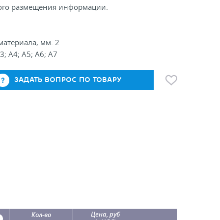
ого размещения информации.
атериала, мм: 2
; А4; А5; А6; А7
ЗАДАТЬ ВОПРОС ПО ТОВАРУ
Цена, руб
Кол-во