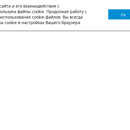
айта и его взаимодействия с
ользуем файлы cookie. Продолжая работу с
Ок
НУЖНА КОНСУЛЬТАЦИЯ?
использование cookie-файлов. Вы всегда
 cookie в настройках Вашего браузера.
ВЬТЕ ЗАЯВКУ И НАШ МЕНЕДЖЕР СВЯЖЕТСЯ С
Настоящим подтверждаю, что я ознакомлен и согласен с
условиями публичн
оферты
.
Настоящим подтверждаю, что ознакомлен с политикой оператора в отношен
обработки персональных данных
Настоящим даю свое согласие на обработку персональных данных