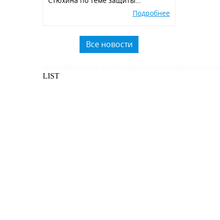
Стюхина по теме защиты
окружающей среды, производства
Подробнее
экологичных POSM,
использованию вторичного
пластика.
Все новости
/home/bitrix/www/local/templates/main/components/bitri
LIST