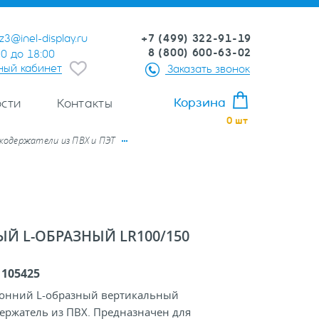
+7 (499) 322-91-19
z3@inel-display.ru
8 (800) 600-63-02
00 до 18:00
ный кабинет
Заказать звонок
Корзина
сти
Контакты
0
шт
одержатели из ПВХ и ПЭТ
 L-ОБРАЗНЫЙ LR100/150
:
105425
онний L-образный вертикальный
ержатель из ПВХ. Предназначен для