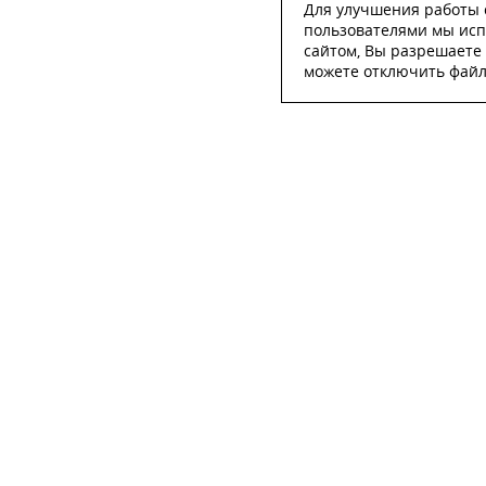
Для улучшения работы с
пользователями мы исп
сайтом, Вы разрешаете 
можете отключить файлы
ОСТА
ФИО
*
Телефон
*
E-mail