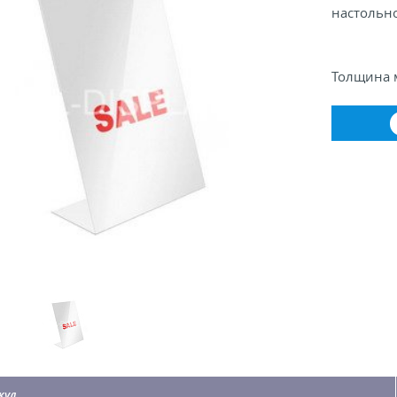
настольн
Толщина м
кул