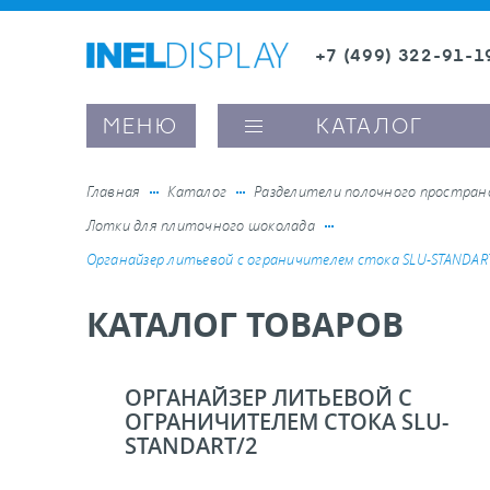
+7 (499) 322-91-1
8 (800) 600-63-0
Заказать звонок
МЕНЮ
КАТАЛОГ
Главная
Каталог
Разделители полочного простра
Лотки для плиточного шоколада
ые ценникодержатели
Органайзер литьевой с ограничителем стока SLU-STANDAR
КАТАЛОГ ТОВАРОВ
ители полочного пространства
ели вывесок и шелфтокеры
ОРГАНАЙЗЕР ЛИТЬЕВОЙ С
ОГРАНИЧИТЕЛЕМ СТОКА SLU-
STANDART/2
ое оборудование, комплектующие