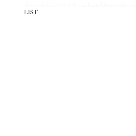
/home/bitrix/www/local/templates/main/co
LIST
Цена, руб (с НДС)
ПО ЗАПР
В КОРЗИНУ