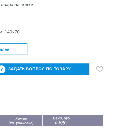
товара на полке.
м: 140х70
алее
ЗАДАТЬ ВОПРОС ПО ТОВАРУ
Цена, руб
Кол-во
(с НДС)
(кр. упаковке)