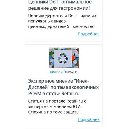
Ценники Deli - оптимальное
решение для гастрономии!
Ценникодержатели Deli - одни из
популярных видов
ценникодержателей - множество
вариантов и комбинаций, всегда в
Подробнее
наличии!
Экспертное мнение "Инел-
Дисплей" по теме экологичных
POSM в статье Retail.ru
Статья на портале Retail.ru с
экспертным мнением Ю.А.
Стюхина по теме защиты
окружающей среды, производства
Подробнее
экологичных POSM,
использованию вторичного