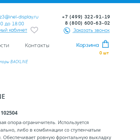
+7 (499) 322-91-19
z3@inel-display.ru
8 (800) 600-63-02
00 до 18:00
ный кабинет
Заказать звонок
Корзина
сти
Контакты
0
шт
опоры BACKLINE
NE
:
102504
ая опора-ограничитель. Используется
ально, либо в комбинации со ступенчатым
. Обеспечивает ровную фронтальную выкладку