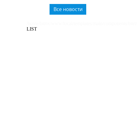
пластика.
Все новости
/home/bitrix/www/local/templates/main/components/bitri
LIST