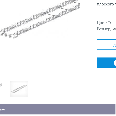
плоского 
Цвет: Tr
Размер, м
д
кул