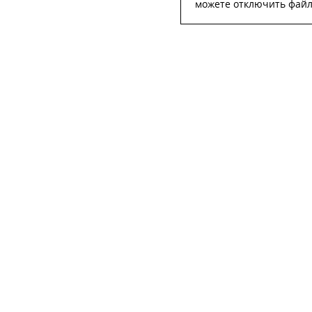
можете отключить файлы
ОСТА
ФИО
*
Телефон
*
E-mail