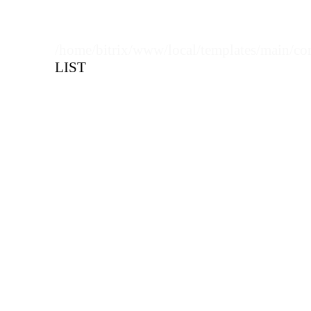
/home/bitrix/www/local/templates/main/co
LIST