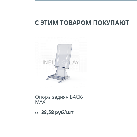
Кол-во кратное упаковкам
Цена, руб (с НДС)
ПО ЗАПР
С ЭТИМ ТОВАРОМ ПОКУПАЮТ
В КОРЗИНУ
Опора задняя BACK-
MAX
38,58 руб/шт
от