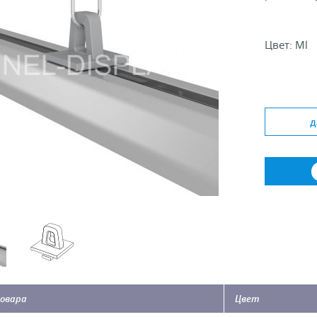
Цвет: Ml
д
овара
Цвет