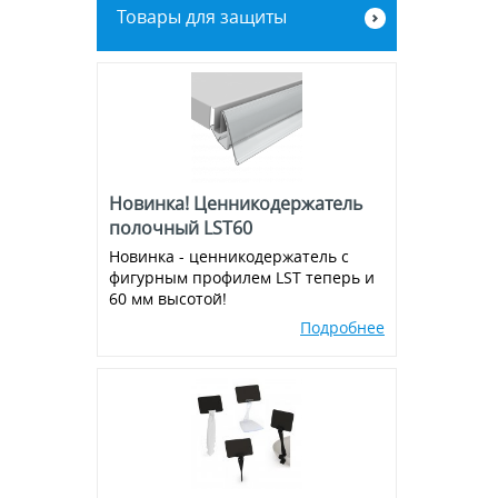
Товары для защиты
Винты, зип-локи, соединители
Рамы из алюминиевого клик-
профиля
Экраны для кассовой зоны
Металлическая фурнитура
Магниты
Новинка! Ценникодержатель
Присоски
полочный LST60
Новинка - ценникодержатель с
Ножки для воблеров
фигурным профилем LST теперь и
60 мм высотой!
Пластиковые крючки на
эконом-панель и перфорацию
Подробнее