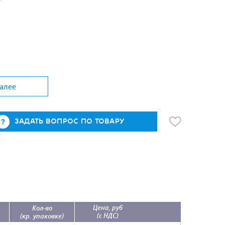
алее
ЗАДАТЬ ВОПРОС ПО ТОВАРУ
Цена, руб
Кол-во
(с НДС)
(кр. упаковке)