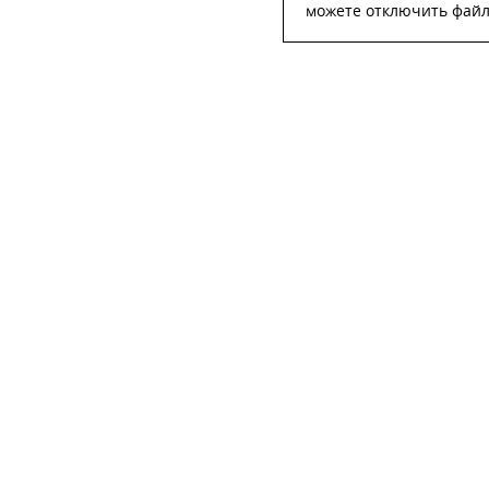
можете отключить файлы
ОСТА
ФИО
*
Телефон
*
E-mail