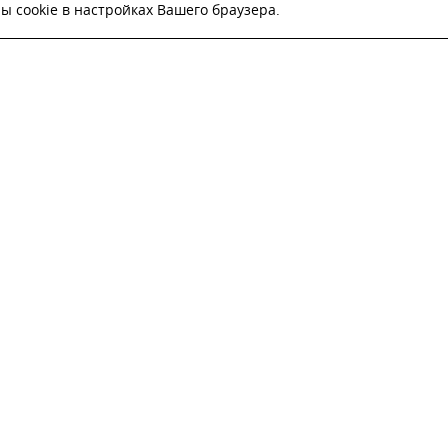
 cookie в настройках Вашего браузера.
ВЬТЕ ЗАЯВКУ И НАШ МЕНЕДЖЕР СВЯЖЕТСЯ С
Настоящим подтверждаю, что я ознакомлен и согласен с
условиями публичн
оферты
.
Настоящим подтверждаю, что ознакомлен с политикой оператора в отношен
обработки персональных данных
Настоящим даю свое согласие на обработку персональных данных
ОТПРАВИТЬ