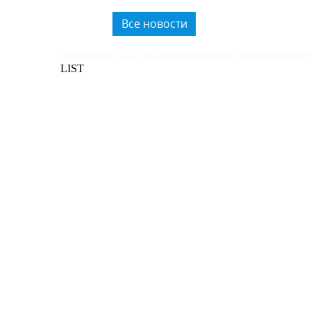
использованию вторичного
пластика.
Все новости
/home/bitrix/www/local/templates/main/components/bitri
LIST