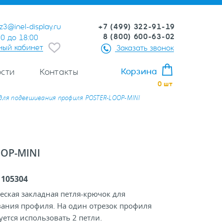
+7 (499) 322-91-19
z3@inel-display.ru
8 (800) 600-63-02
00 до 18:00
ный кабинет
Заказать звонок
Корзина
сти
Контакты
0
шт
для подвешивания профиля POSTER-LOOP-MINI
OP-MINI
:
105304
ская закладная петля-крючок для
ания профиля. На один отрезок профиля
ется использовать 2 петли.