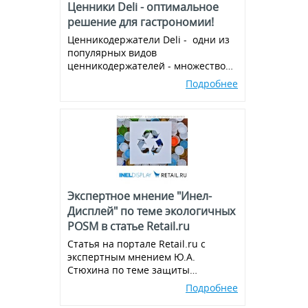
Ценники Deli - оптимальное
решение для гастрономии!
Ценникодержатели Deli - одни из
популярных видов
ценникодержателей - множество
вариантов и комбинаций, всегда в
Подробнее
наличии!
Экспертное мнение "Инел-
Дисплей" по теме экологичных
POSM в статье Retail.ru
Статья на портале Retail.ru с
экспертным мнением Ю.А.
Стюхина по теме защиты
окружающей среды, производства
Подробнее
экологичных POSM,