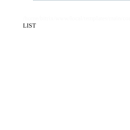
Длина
1
Кол-во кратное упаковкам
/home/bitrix/www/local/templates/main/co
LIST
Цена, руб (с НДС)
ПО ЗАПР
В КОРЗИНУ