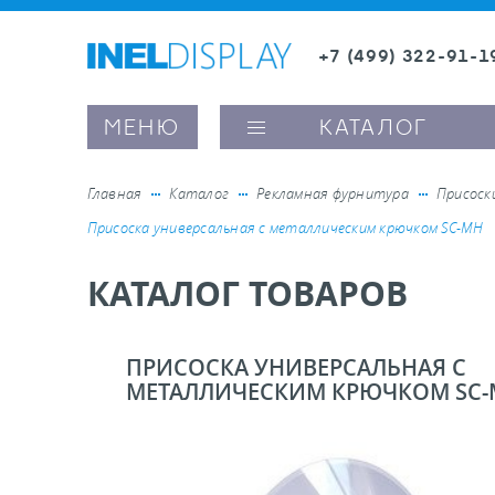
+7 (499) 322-91-1
8 (800) 600-63-0
Заказать звонок
МЕНЮ
КАТАЛОГ
Главная
Каталог
Рекламная фурнитура
Присоск
Присоска универсальная с металлическим крючком SC-MH
ые ценникодержатели
КАТАЛОГ ТОВАРОВ
ители полочного пространства
ПРИСОСКА УНИВЕРСАЛЬНАЯ С
МЕТАЛЛИЧЕСКИМ КРЮЧКОМ SC-
ели вывесок и шелфтокеры
ое оборудование, комплектующие