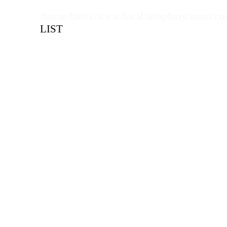
/home/bitrix/www/local/templates/main/co
Цена, руб (с НДС)
ПО ЗАПР
LIST
В КОРЗИНУ