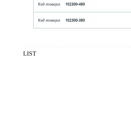
Код товара
102300-480
Длина
Код товара
102300-380
Кол-во кратное упаковкам
Длина
Цена, руб (с НДС)
ПО ЗАПР
Кол-во кратное упаковкам
/home/bitrix/www/local/templates/main/co
LIST
Цена, руб (с НДС)
ПО ЗАПР
В КОРЗИНУ
В КОРЗИНУ