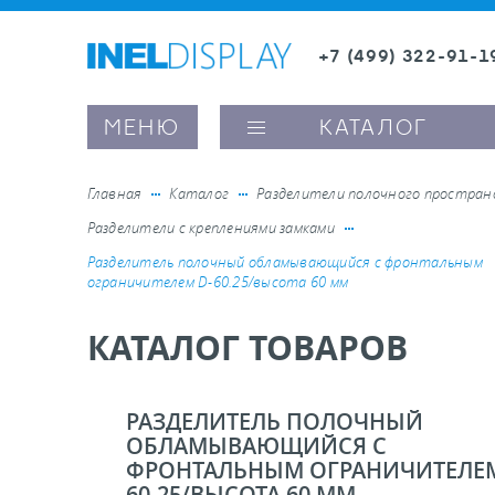
+7 (499) 322-91-1
8 (800) 600-63-0
Заказать звонок
МЕНЮ
КАТАЛОГ
Главная
Каталог
Разделители полочного простра
Разделители с креплениями замками
ые ценникодержатели
Разделитель полочный обламывающийся c фронтальным
ограничителем D-60.25/высота 60 мм
ители полочного пространства
КАТАЛОГ ТОВАРОВ
ели вывесок и шелфтокеры
РАЗДЕЛИТЕЛЬ ПОЛОЧНЫЙ
ОБЛАМЫВАЮЩИЙСЯ C
ое оборудование, комплектующие
ФРОНТАЛЬНЫМ ОГРАНИЧИТЕЛЕМ
60.25/ВЫСОТА 60 ММ