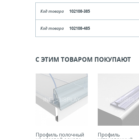
Код товара
102108-385
Длина
185-
Код товара
102108-485
Кол-во кратное упаковкам
Длина
285-
Цена, руб (с НДС)
ПО ЗАПР
Кол-во кратное упаковкам
С ЭТИМ ТОВАРОМ ПОКУПАЮТ
Цена, руб (с НДС)
ПО ЗАПР
В КОРЗИНУ
В КОРЗИНУ
Профиль полочный
Профиль