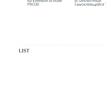
на клеевой основе
установочный
PRO30
самоклеящийся T
RAIL-10
/home/bitrix/www/local/templates/main/co
LIST