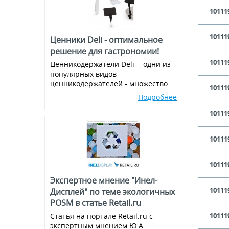
10111
10111
Ценники Deli - оптимальное
решение для гастрономии!
10111
Ценникодержатели Deli - одни из
популярных видов
ценникодержателей - множество
10111
вариантов и комбинаций, всегда в
Подробнее
наличии!
10111
10111
10111
Экспертное мнение "Инел-
10111
Дисплей" по теме экологичных
POSM в статье Retail.ru
Статья на портале Retail.ru с
10111
экспертным мнением Ю.А.