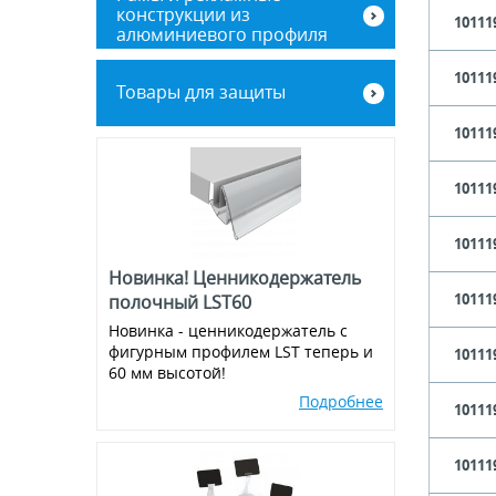
Корзина пластиковая
SUPERGRIP/"АКУЛА"
конструкции из
стандартная с 2-мя ручками
10111
Подвесная система POSTER
алюминиевого профиля
RAIL и комплектующие
Фурнитура для картонных
Корзина-тележка пластиковая
дисплеев
Баннерные стенды
10111
с 2-мя ручками на колесах 38 л
Карманы-протекторы для
Товары для защиты
подвешивания
Винты, зип-локи, соединители
Рамы из алюминиевого клик-
10111
профиля
Экраны для кассовой зоны
Аксессуары для подвешивания
Металлическая фурнитура
10111
Магниты
10111
Новинка! Ценникодержатель
Присоски
10111
полочный LST60
Новинка - ценникодержатель с
Ножки для воблеров
фигурным профилем LST теперь и
10111
60 мм высотой!
Пластиковые крючки на
эконом-панель и перфорацию
Подробнее
10111
10111