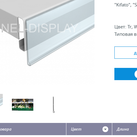
"Kifato", "
Цвет: Tr, W
Типовая в
Стандартн
д
овара
Цвет
Длина