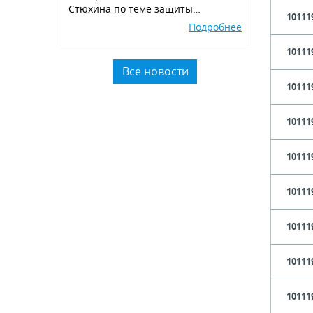
Стюхина по теме защиты
10111
окружающей среды, производства
Подробнее
экологичных POSM,
использованию вторичного
10111
пластика.
Все новости
10111
10111
10111
10111
10111
10111
10111