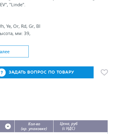
SEV", "Linde".
h, Ye, Or, Rd, Gr, Bl
ысота, мм: 39,
ая длина, мм: 1000, 1250, 1330
алее
ЗАДАТЬ ВОПРОС ПО ТОВАРУ
Цена, руб
Кол-во
(с НДС)
(кр. упаковке)