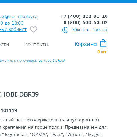
+7 (499) 322-91-19
z3@inel-display.ru
8 (800) 600-63-02
00 до 18:00
ный кабинет
Заказать звонок
Корзина
сти
Контакты
0
шт
лочный на клеевой основе DBR39
НОВЕ DBR39
:
101119
льный ценникодержатель на двустороннем
я крепления на торце полки. Предназначен для
"Tegometal", "OZMA", "Русь", "Vitrum", "Mago",