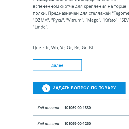
вспененном скотче для крепления на торце
полки. Предназначен для стеллажей "Tegomet
"OZMA", "Русь", "Vitrum", "Mago", "Kifato", "SEV
"Linde".
Цвет: Tr, Wh, Ye, Or, Rd, Gr, Bl
Типовая высота, мм: 18, 26, 30, 39, 52, 60, 73,
Стандартная длина, мм: 1000, 1250, 1320
далее
ЗАДАТЬ ВОПРОС ПО ТОВАРУ
Код товара
101069-00-1330
Цвет
Прозрач
Код товара
101069-00-1250
Длина
1