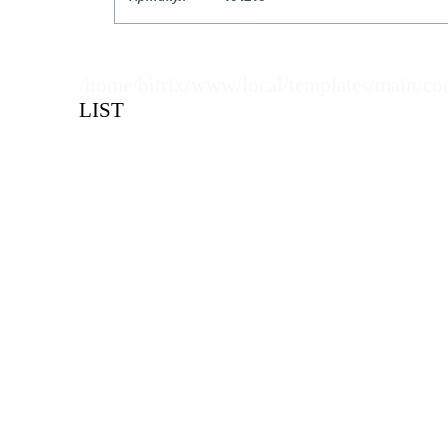
Кол-во кратное упаковкам
/home/bitrix/www/local/templates/main/co
Цена, руб (с НДС)
ПО ЗАПР
LIST
В КОРЗИНУ