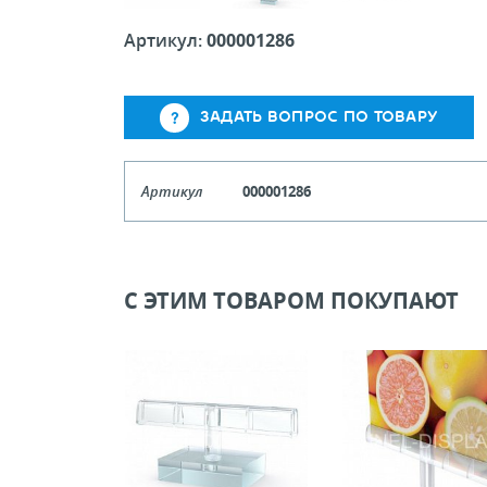
Артикул:
000001286
ЗАДАТЬ ВОПРОС ПО ТОВАРУ
Артикул
000001286
Кол-во кратное упаковкам
Цена, руб (с НДС)
ПО ЗАПР
С ЭТИМ ТОВАРОМ ПОКУПАЮТ
В КОРЗИНУ