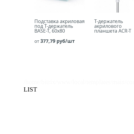
Подставка акриловая
Т-держатель
под Т-держатель
акрилового
BASE-T, 60х80
планшета ACR-T
377,79 руб/шт
от
/home/bitrix/www/local/templates/main/co
LIST