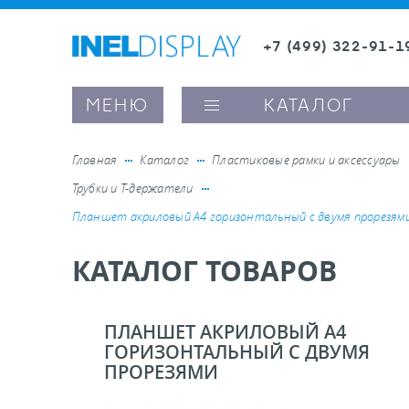
+7 (499) 322-91-1
8 (800) 600-63-0
Заказать звонок
МЕНЮ
КАТАЛОГ
Главная
Каталог
Пластиковые рамки и аксессуары
Трубки и Т-держатели
ые ценникодержатели
Планшет акриловый А4 горизонтальный с двумя прорезям
КАТАЛОГ ТОВАРОВ
ители полочного пространства
ели вывесок и шелфтокеры
ПЛАНШЕТ АКРИЛОВЫЙ А4
ГОРИЗОНТАЛЬНЫЙ С ДВУМЯ
ПРОРЕЗЯМИ
ое оборудование, комплектующие