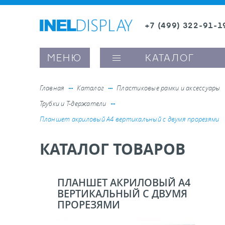
+7 (499) 322-91-1
8 (800) 600-63-0
Заказать звонок
МЕНЮ
КАТАЛОГ
Главная
Каталог
Пластиковые рамки и аксессуары
Трубки и Т-держатели
ые ценникодержатели
Планшет акриловый А4 вертикальный с двумя прорезями
КАТАЛОГ ТОВАРОВ
ители полочного пространства
ели вывесок и шелфтокеры
ПЛАНШЕТ АКРИЛОВЫЙ А4
ВЕРТИКАЛЬНЫЙ С ДВУМЯ
ПРОРЕЗЯМИ
ое оборудование, комплектующие