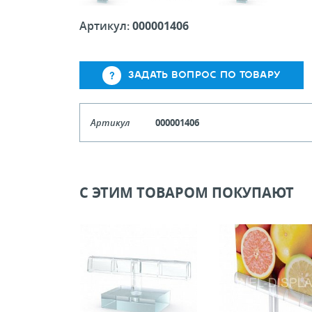
Артикул:
000001406
ЗАДАТЬ ВОПРОС ПО ТОВАРУ
Артикул
000001406
Кол-во кратное упаковкам
Цена, руб (с НДС)
ПО ЗАПР
С ЭТИМ ТОВАРОМ ПОКУПАЮТ
В КОРЗИНУ