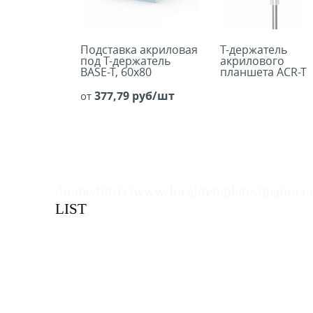
Подставка акриловая
Т-держатель
под Т-держатель
акрилового
BASE-T, 60х80
планшета ACR-T
377,79 руб/шт
от
/home/bitrix/www/local/templates/main/co
LIST