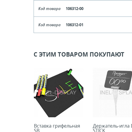
Цвет
Чер
Код товара
106312-00
Кол-во кратное упаковкам
Цвет
Прозрач
Код товара
106312-01
Цена, руб (с НДС)
ПО ЗАПР
Кол-во кратное упаковкам
Цвет
Бе
Цена, руб (с НДС)
ПО ЗАПР
В КОРЗИНУ
Кол-во кратное упаковкам
С ЭТИМ ТОВАРОМ ПОКУПАЮТ
Цена, руб (с НДС)
ПО ЗАПР
В КОРЗИНУ
В КОРЗИНУ
Вставка грифельная
Держатель-игла 
SB
STICK