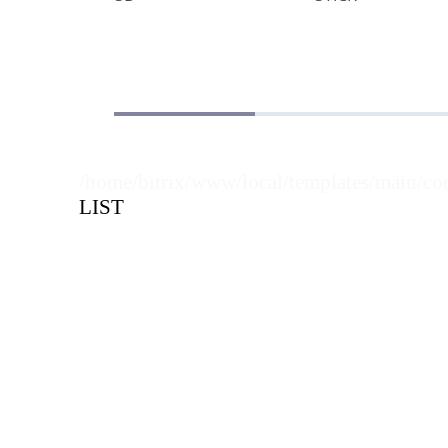
/home/bitrix/www/local/templates/main/co
LIST