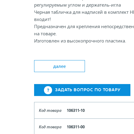
регулируемым углом и держатель-игла
Черная табличка для надписей в комплект Н
входит!
Предназначен для крепления непосредстве
на товаре.
Изготовлен из высокопрочного пластика.
Доступные цвета Clear White Black
далее
Длина, мм: 100
Ширина держателя ценника, мм: 30
ЗАДАТЬ ВОПРОС ПО ТОВАРУ
Код товара
106311-10
Цвет
Чер
Код товара
106311-00
Кол-во кратное упаковкам