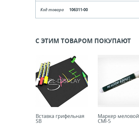
Цвет
Прозрач
Код товара
106311-00
Цена, руб (с НДС)
ПО ЗАПР
Кол-во кратное упаковкам
Цвет
Бе
Цена, руб (с НДС)
ПО ЗАПР
В КОРЗИНУ
Кол-во кратное упаковкам
С ЭТИМ ТОВАРОМ ПОКУПАЮТ
Цена, руб (с НДС)
ПО ЗАПР
В КОРЗИНУ
В КОРЗИНУ
Вставка грифельная
Маркер меловой
SB
СMI-5