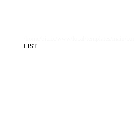
/home/bitrix/www/local/templates/main/co
LIST