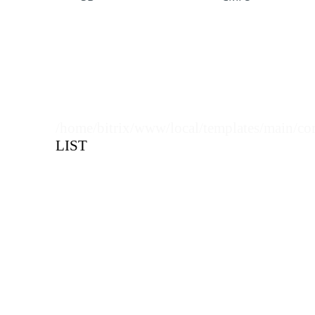
/home/bitrix/www/local/templates/main/co
LIST