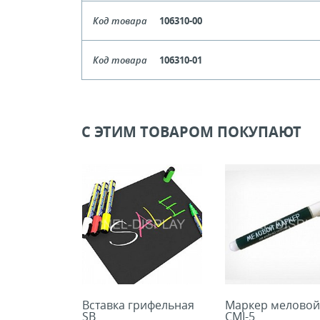
Цвет
Чер
Код товара
106310-00
Кол-во кратное упаковкам
Цвет
Прозрач
Код товара
106310-01
Цена, руб (с НДС)
ПО ЗАПР
Кол-во кратное упаковкам
Цвет
Бе
Цена, руб (с НДС)
ПО ЗАПР
В КОРЗИНУ
Кол-во кратное упаковкам
С ЭТИМ ТОВАРОМ ПОКУПАЮТ
Цена, руб (с НДС)
ПО ЗАПР
В КОРЗИНУ
В КОРЗИНУ
Вставка грифельная
Маркер меловой
SB
СMI-5