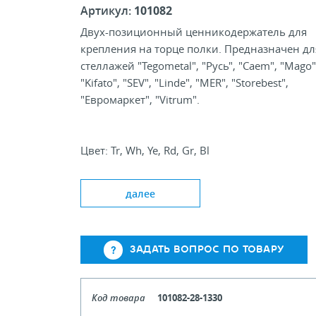
Артикул:
101082
Двух-позиционный ценникодержатель для
крепления на торце полки. Предназначен дл
стеллажей "Tegometal", "Русь", "Caem", "Mago"
"Kifato", "SEV", "Linde", "MER", "Storebest",
"Евромаркет", "Vitrum".
Цвет: Tr, Wh, Ye, Rd, Gr, Bl
Типовая высота, мм: 39, 52, 60
Стандартная длина, мм: 990, 1240, 1330
далее
ЗАДАТЬ ВОПРОС ПО ТОВАРУ
Код товара
101082-28-1330