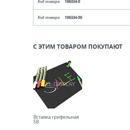
Код товара
106334-0
Длина
Код товара
106334-50
Кол-во кратное упаковкам
Длина
Цена, руб (с НДС)
ПО ЗАПР
Кол-во кратное упаковкам
С ЭТИМ ТОВАРОМ ПОКУПАЮТ
Цена, руб (с НДС)
ПО ЗАПР
В КОРЗИНУ
В КОРЗИНУ
Вставка грифельная
SB