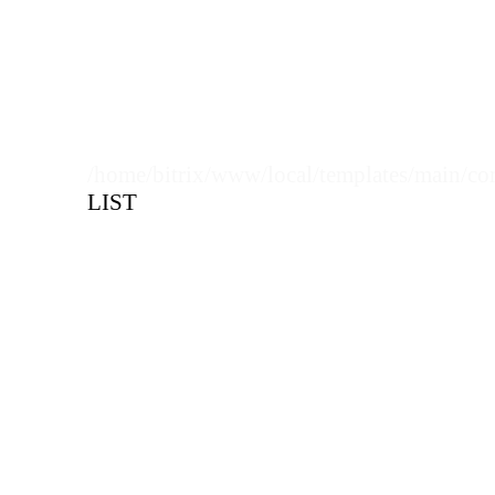
/home/bitrix/www/local/templates/main/co
LIST