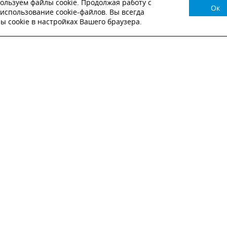
ользуем файлы cookie. Продолжая работу с
Ок
НУЖНА КОНСУЛЬТАЦИЯ?
использование cookie-файлов. Вы всегда
 cookie в настройках Вашего браузера.
ВЬТЕ ЗАЯВКУ И НАШ МЕНЕДЖЕР СВЯЖЕТСЯ С
Настоящим подтверждаю, что я ознакомлен и согласен с
условиями публичн
оферты
.
Настоящим подтверждаю, что ознакомлен с политикой оператора в отношен
обработки персональных данных
Настоящим даю свое согласие на обработку персональных данных
ОТПРАВИТЬ