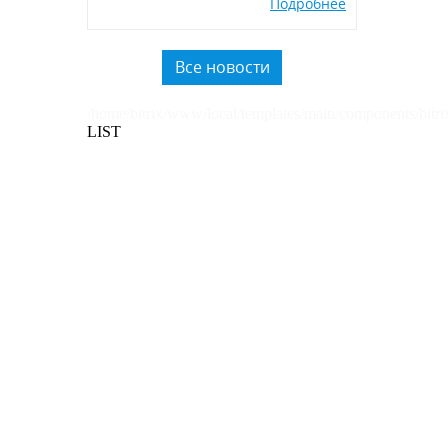
Подробнее
экологичных POSM,
использованию вторичного
пластика.
Все новости
/home/bitrix/www/local/templates/main/components/bitri
LIST