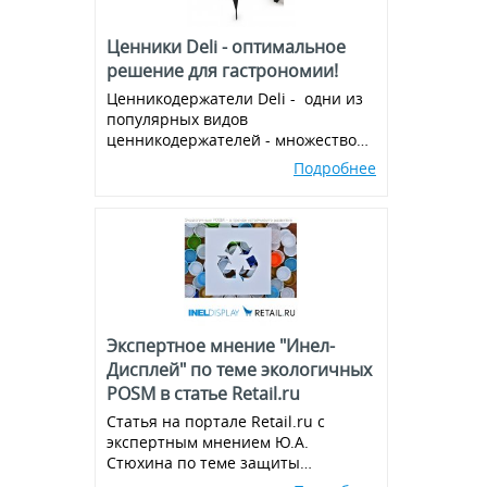
Ценники Deli - оптимальное
решение для гастрономии!
Ценникодержатели Deli - одни из
популярных видов
ценникодержателей - множество
вариантов и комбинаций, всегда в
Подробнее
наличии!
Экспертное мнение "Инел-
Дисплей" по теме экологичных
POSM в статье Retail.ru
Статья на портале Retail.ru с
экспертным мнением Ю.А.
Стюхина по теме защиты
окружающей среды, производства