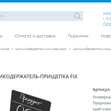
zaka
с 9:
Лич
и
Оплата и доставка
Гарантии
Ново
нников
Ценникодержатели на шарнирах
Ценникодержатели-при
ИКОДЕРЖАТЕЛЬ-ПРИЩЕПКА FIX
Артикул
Универса
Предназна
край корз