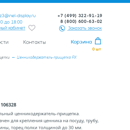
+7 (499) 322-91-19
z3@inel-display.ru
8 (800) 600-63-02
00 до 18:00
ный кабинет
Заказать звонок
Корзина
сти
Контакты
0
шт
щепки
Ценникодержатель-прищепка FIX
:
106328
льный ценникодержатель-прищепка.
чен для крепления ценника на посуду, трубу,
ины, торец полки толщиной до 30 мм.