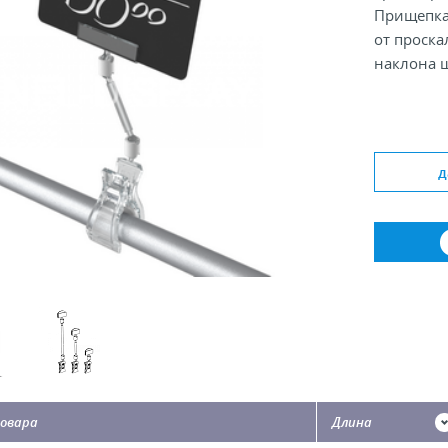
Прищепка
от проск
наклона 
Цвет: Tr, 
Толщина ц
д
Ширина д
Длина пер
овара
Длина