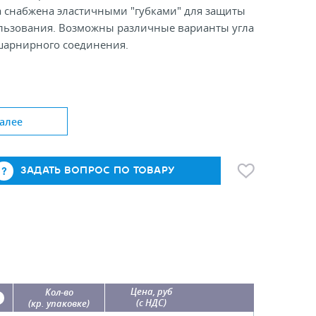
 снабжена эластичными "губками" для защиты
альзования. Возможны различные варианты угла
шарнирного соединения.
Wh,Bk
енника до, мм: 0,7
алее
ержателя, мм: 54
еходника, мм: 0; 50; 100
ЗАДАТЬ ВОПРОС ПО ТОВАРУ
Цена, руб
Кол-во
(с НДС)
(кр. упаковке)