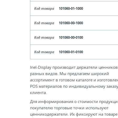
Цвет
Бе
Кол-во кратное упаковкам
Код товара
101060-01-1000
Длина
1
Цена, руб (с НДС)
ПО ЗАПР
Цвет
Бе
Кол-во кратное упаковкам
Код товара
101060-00-1000
Длина
1
Цена, руб (с НДС)
ПО ЗАПР
Цвет
Прозрач
В КОРЗИНУ
Кол-во кратное упаковкам
Код товара
101060-00-0100
Длина
1
Цена, руб (с НДС)
ПО ЗАПР
Цвет
Прозрач
В КОРЗИНУ
Кол-во кратное упаковкам
Код товара
101060-01-0100
Длина
Цена, руб (с НДС)
ПО ЗАПР
Цвет
Бе
В КОРЗИНУ
Кол-во кратное упаковкам
Inel-Display производит держатели ценников
Длина
разных видов. Мы предлагаем широкий
Цена, руб (с НДС)
ПО ЗАПР
В КОРЗИНУ
Кол-во кратное упаковкам
ассортимент в готовом каталоге и изготовле
POS материалов по индивидуальному заказ
Цена, руб (с НДС)
ПО ЗАПР
клиента.
В КОРЗИНУ
Для информирования о стоимости продукци
В КОРЗИНУ
покупателю торговые точки используют
ценникодержатели. Их фиксируют на товаре