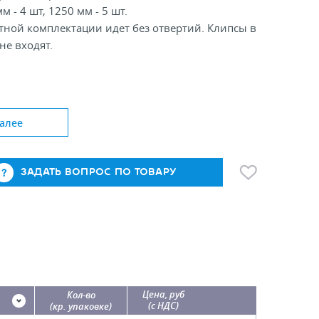
м - 4 шт, 1250 мм - 5 шт.
тной комплектации идет без отвертий. Клипсы в
не входят.
ысота, мм: 39
 длина, мм: 100, 1000, 1250
алее
ЗАДАТЬ ВОПРОС ПО ТОВАРУ
Цена, руб
Кол-во
(с НДС)
(кр. упаковке)