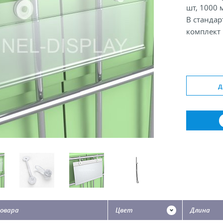
шт, 1000 м
В стандар
комплект 
Типовая в
тандарная
д
овара
Цвет
Длина