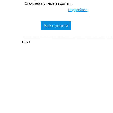
Стюхина по теме защиты
окружающей среды, производства
Подробнее
экологичных POSM,
использованию вторичного
пластика.
Все новости
/home/bitrix/www/local/templates/main/components/bitri
LIST