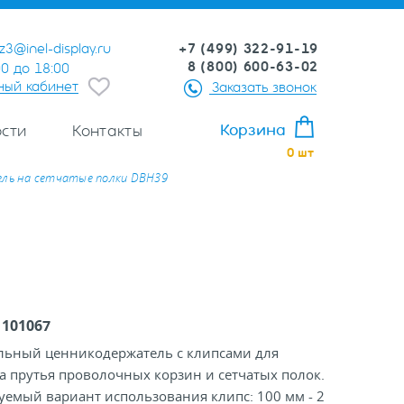
+7 (499) 322-91-19
z3@inel-display.ru
8 (800) 600-63-02
00 до 18:00
ный кабинет
Заказать звонок
Корзина
сти
Контакты
0
шт
ль на сетчатые полки DBH39
:
101067
льный ценникодержатель с клипсами для
а прутья проволочных корзин и сетчатых полок.
емый вариант использования клипс: 100 мм - 2