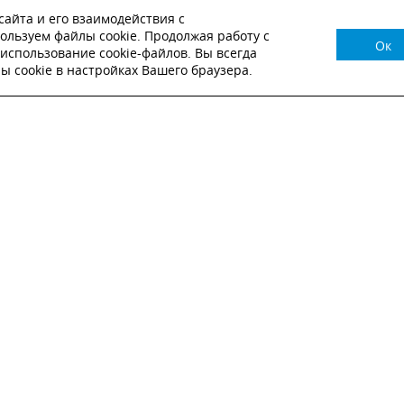
айта и его взаимодействия с
ользуем файлы cookie. Продолжая работу с
Ок
НУЖНА КОНСУЛЬТАЦИЯ?
использование cookie-файлов. Вы всегда
 cookie в настройках Вашего браузера.
ВЬТЕ ЗАЯВКУ И НАШ МЕНЕДЖЕР СВЯЖЕТСЯ С
Настоящим подтверждаю, что я ознакомлен и согласен с
условиями публичн
оферты
.
Настоящим подтверждаю, что ознакомлен с политикой оператора в отношен
обработки персональных данных
Настоящим даю свое согласие на обработку персональных данных