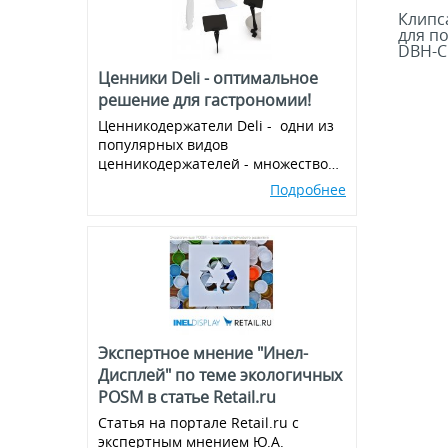
Клипс
для п
DBH-C
Ценники Deli - оптимальное
решение для гастрономии!
Ценникодержатели Deli - одни из
популярных видов
ценникодержателей - множество
вариантов и комбинаций, всегда в
Подробнее
наличии!
Экспертное мнение "Инел-
Дисплей" по теме экологичных
POSM в статье Retail.ru
Статья на портале Retail.ru с
экспертным мнением Ю.А.