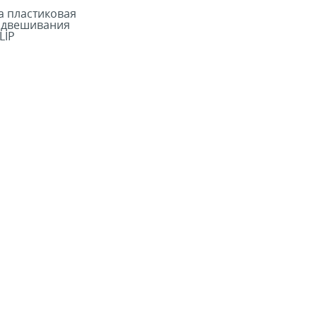
а пластиковая
одвешивания
LIP