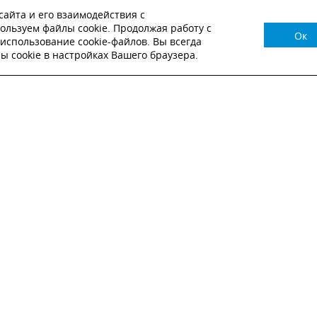
айта и его взаимодействия с
ользуем файлы cookie. Продолжая работу с
Ок
НУЖНА КОНСУЛЬТАЦИЯ?
использование cookie-файлов. Вы всегда
 cookie в настройках Вашего браузера.
ВЬТЕ ЗАЯВКУ И НАШ МЕНЕДЖЕР СВЯЖЕТСЯ С
Настоящим подтверждаю, что я ознакомлен и согласен с
условиями публичн
оферты
.
Настоящим подтверждаю, что ознакомлен с политикой оператора в отношен
обработки персональных данных
Настоящим даю свое согласие на обработку персональных данных