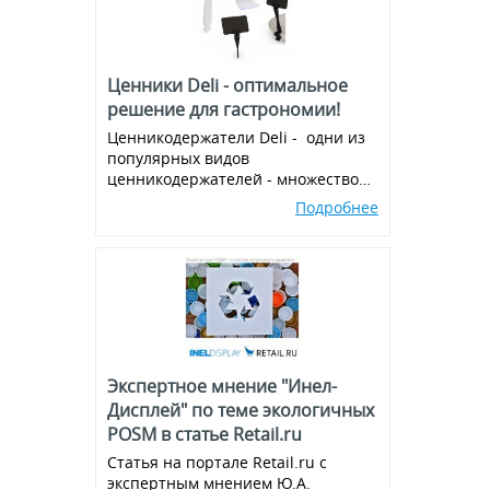
Ценники Deli - оптимальное
решение для гастрономии!
Ценникодержатели Deli - одни из
популярных видов
ценникодержателей - множество
вариантов и комбинаций, всегда в
Подробнее
наличии!
Экспертное мнение "Инел-
Дисплей" по теме экологичных
POSM в статье Retail.ru
Статья на портале Retail.ru с
экспертным мнением Ю.А.