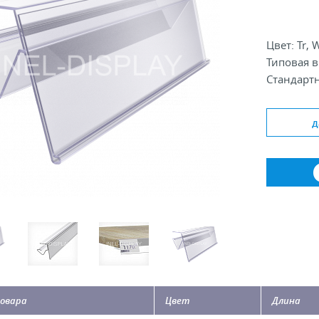
Цвет: Tr, W
Типовая в
Стандартн
д
овара
Цвет
Длина