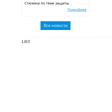
Стюхина по теме защиты
окружающей среды, производства
Подробнее
экологичных POSM,
использованию вторичного
пластика.
Все новости
/home/bitrix/www/local/templates/main/components/bitri
LIST