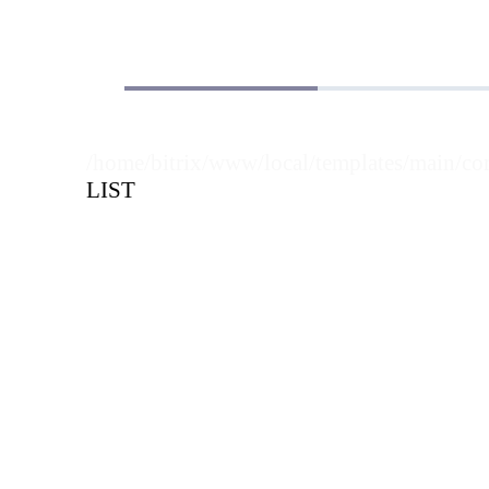
ограничителем D-
ограничителем 
120.80/высота 120
35.35/высота 35
мм
/home/bitrix/www/local/templates/main/co
LIST