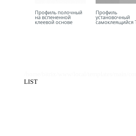
Профиль полочный
Профиль
на вспененной
установочный
клеевой основе
самоклеящийся T
PRO30
RAIL-10
/home/bitrix/www/local/templates/main/co
LIST