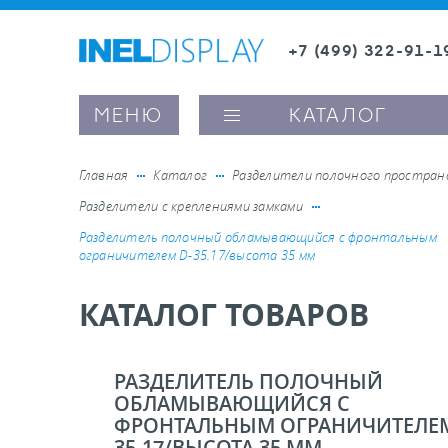
+7 (499) 322-91-1
8 (800) 600-63-0
Заказать звонок
МЕНЮ
КАТАЛОГ
Главная
Каталог
Разделители полочного простра
Разделители с креплениями замками
ые ценникодержатели
Разделитель полочный обламывающийся c фронтальным
ограничителем D-35.17/высота 35 мм
ители полочного пространства
КАТАЛОГ ТОВАРОВ
ели вывесок и шелфтокеры
РАЗДЕЛИТЕЛЬ ПОЛОЧНЫЙ
ОБЛАМЫВАЮЩИЙСЯ C
ое оборудование, комплектующие
ФРОНТАЛЬНЫМ ОГРАНИЧИТЕЛЕМ
35.17/ВЫСОТА 35 ММ