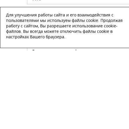
Для улучшения работы сайта и его взаимодействия с
Телефон
*
пользователями мы используем файлы cookie. Продолжая
работу с сайтом, Вы разрешаете использование cookie-
файлов. Вы всегда можете отключить файлы cookie в
E-mail
настройках Вашего браузера.
Настоящим подтверждаю, что я
ознакомлен и согласен с
условиями
публичной оферты
.
Настоящим подтверждаю, что ознаком
с политикой оператора в отношении
обработки персональных данных