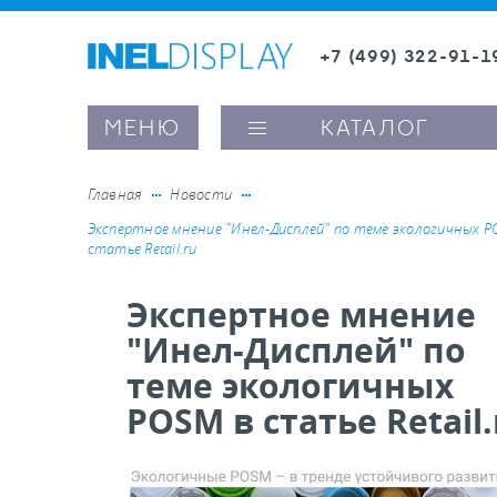
+7 (499) 322-91-1
8 (800) 600-63-0
МЕНЮ
КАТАЛОГ
Главная
Новости
Экспертное мнение "Инел-Дисплей" по теме экологичных P
статье Retail.ru
ые ценникодержатели
Экспертное мнение
ители полочного пространства
"Инел-Дисплей" по
теме экологичных
ели вывесок и шелфтокеры
POSM в статье Retail.
ое оборудование, комплектующие