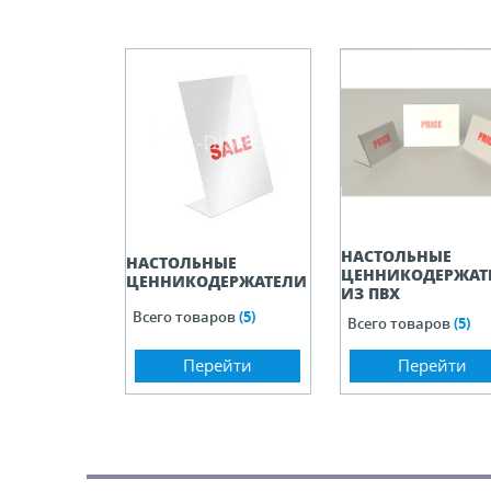
ели ценников
овые рамки и аксессуары
 напольные, подвесные, на полку
ивание покупателей
НАСТОЛЬНЫЕ
НАСТОЛЬНЫЕ
ЦЕННИКОДЕРЖАТ
ЦЕННИКОДЕРЖАТЕЛИ
ные системы
ИЗ ПВХ
Всего товаров
(5)
Всего товаров
(5)
ная фурнитура
Перейти
Перейти
 рекламные конструкции из алюминиевого
я
 для защиты