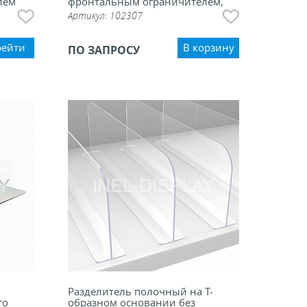
лем
фронтальным ограничителем,
100 мм
Артикул:
102307
рейти
В корзину
ПО ЗАПРОСУ
Разделитель полочный на Т-
го
образном основании без