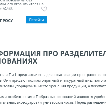
ом основании без
льного ограничителя на
тном основании
л:
102301
Перейти
АПРОСУ
ОРМАЦИЯ ПРО РАЗДЕЛИТЕЛИ
НОВАНИЯХ
тели T и L предназначены для организации пространства по
е. Они придают полкам опрятный и аккуратный вид, помог
вителям упорядочить место хранения продукции, а покупат
ми особенностями Т-образных оснований являются удобст
тельных аксессуаров) и универсальность. Перед размещени