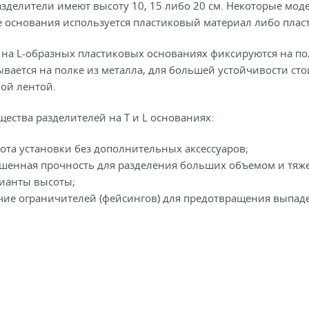
азделители имеют высоту 10, 15 либо 20 см. Некоторые мод
е основания используется пластиковый материал либо пласт
на L-образных пластиковых основаниях фиксируются на пол
вается на полке из металла, для большей устойчивости ст
ой лентой.
ества разделителей на Т и L основаниях:
ота установки без дополнительных аксессуаров;
шенная прочность для разделения больших объемом и тяже
рианты высоты;
чие ограничителей (фейсингов) для предотвращения выпаде