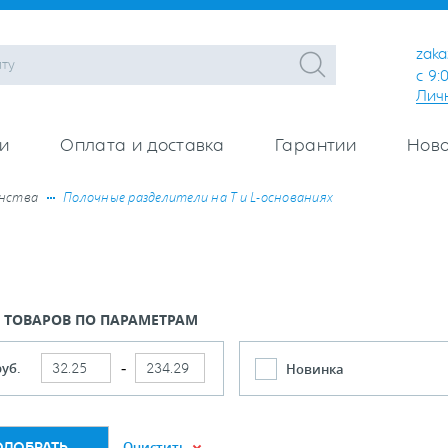
zaka
с 9:
Лич
и
Оплата и доставка
Гарантии
Ново
анства
Полочные разделители на T и L-основаниях
 ТОВАРОВ ПО ПАРАМЕТРАМ
руб.
Новинка
Очистить