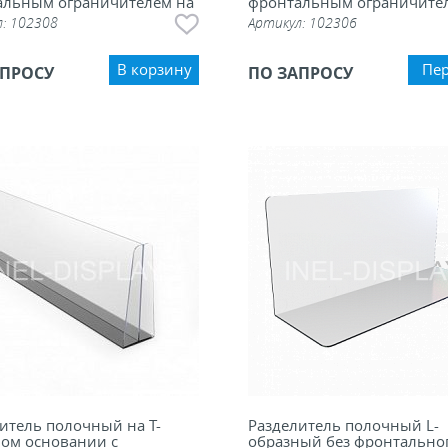
альным ограничителем на
фронтальным ограничите
основании, 100 мм
л:
102308
Артикул:
102306
В корзину
Пе
АПРОСУ
ПО ЗАПРОСУ
итель полочный на Т-
Разделитель полочный L-
ом основании с
образный без фронтально