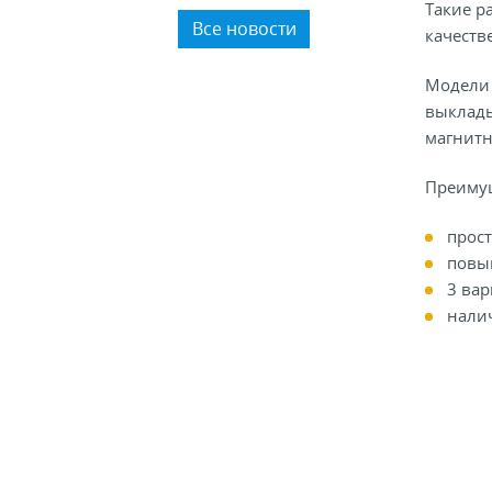
Такие р
пластика.
Все новости
качеств
Модели 
выклады
магнитн
Преимущ
прост
повы
3 ва
нали