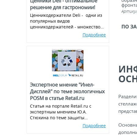
Ценники Deli - оптимальное
образн
фронта
решение для гастрономии!
магни
Артику
Ценникодержатели Deli - одни из
популярных видов
ПО З
ценникодержателей - множество
вариантов и комбинаций, всегда в
Подробнее
наличии!
ИНФ
ОС
Экспертное мнение "Инел-
Дисплей" по теме экологичных
Раздели
POSM в статье Retail.ru
стеллаж
Статья на портале Retail.ru с
предста
экспертным мнением Ю.А.
Стюхина по теме защиты
окружающей среды, производства
Основны
Подробнее
экологичных POSM,
дополни
использованию вторичного