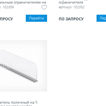
альным ограничителем на
ограничителя
сновании
л:
102309
Артикул:
102302
Перейти
Пе
АПРОСУ
ПО ЗАПРОСУ
итель полочный на Т-