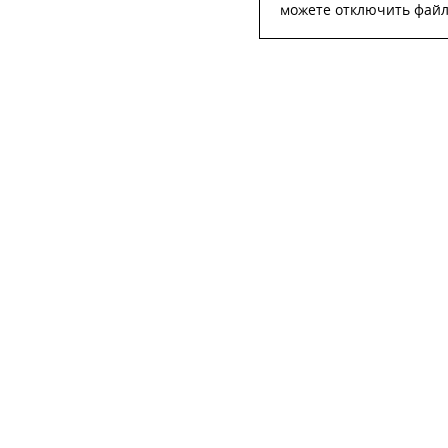
можете отключить файлы
ОСТА
ФИО
*
Телефон
*
E-mail