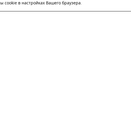
 cookie в настройках Вашего браузера.
ВЬТЕ ЗАЯВКУ И НАШ МЕНЕДЖЕР СВЯЖЕТСЯ С
Настоящим подтверждаю, что я ознакомлен и согласен с
условиями публичн
оферты
.
Настоящим подтверждаю, что ознакомлен с политикой оператора в отношен
обработки персональных данных
Настоящим даю свое согласие на обработку персональных данных
ОТПРАВИТЬ