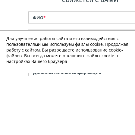
ФИО
*
Телефон
*
Для улучшения работы сайта и его взаимодействия с
пользователями мы используем файлы cookie. Продолжая
работу с сайтом, Вы разрешаете использование cookie-
E-mail
файлов. Вы всегда можете отключить файлы cookie в
настройках Вашего браузера.
Настоящим подтверждаю, что я
ознакомлен и согласен с
условиями
публичной оферты
.