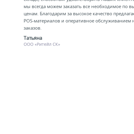
мы всегда можем заказать все необходимое по 
ели ценников
ценам. Благодарим за высокое качество предлаг
POS-материалов и оперативное обслуживанием 
овые рамки и аксессуары
заказов.
Татьяна
 напольные, подвесные, на полку
ООО «Ритейл СК»
ивание покупателей
ные системы
ная фурнитура
 рекламные конструкции из алюминиевого
я
 для защиты