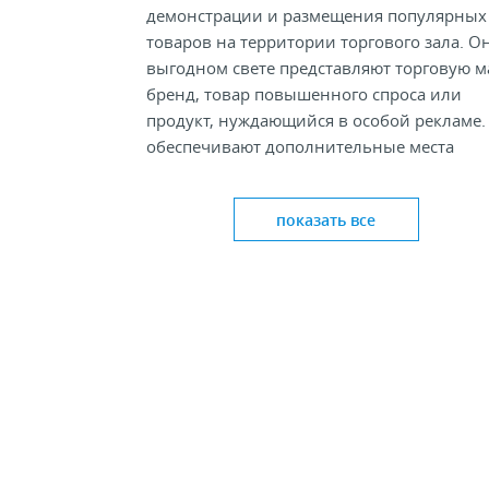
демонстрации и размещения популярных
товаров на территории торгового зала. О
выгодном свете представляют торговую м
бренд, товар повышенного спроса или
продукт, нуждающийся в особой рекламе.
обеспечивают дополнительные места
продажи.
Дисплеи на полку
чаще всего
используют 
показать все
развесных продуктов – конфет, печенья,
пакетированного чая, кондитерских изде
или товаров в небольшой упаковке,
например, молочные продукты, детское
питание, соусы, лекарственные средства.
обычно устанавливаются непосредственн
полку торгового оборудования или крепя
на полку с выносом продукта за террито
полки.
В интернет-магазине Inel-Shop торговые дис