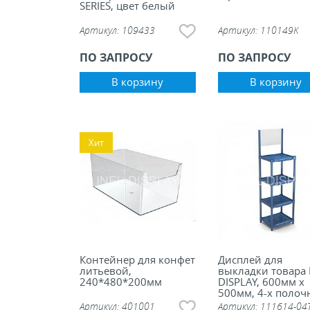
SERIES, цвет белый
Артикул:
109433
Артикул:
110149K
ПО ЗАПРОСУ
ПО ЗАПРОСУ
В корзину
В корзину
Хит
Контейнер для конфет
Дисплей для
литьевой,
выкладки товара 
240*480*200мм
DISPLAY, 600мм х
500мм, 4-х поло
с топером
Артикул:
401001
Артикул:
111614-04