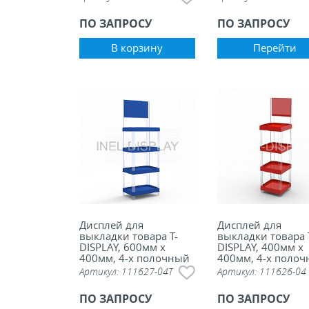
ПО ЗАПРОСУ
ПО ЗАПРОСУ
В корзину
Перейти
Дисплей для
Дисплей для
выкладки товара Т-
выкладки товара 
DISPLAY, 600мм х
DISPLAY, 400мм х
400мм, 4-х полочный
400мм, 4-х поло
с топером
без топера
Артикул:
111627-04T
Артикул:
111626-04
ПО ЗАПРОСУ
ПО ЗАПРОСУ