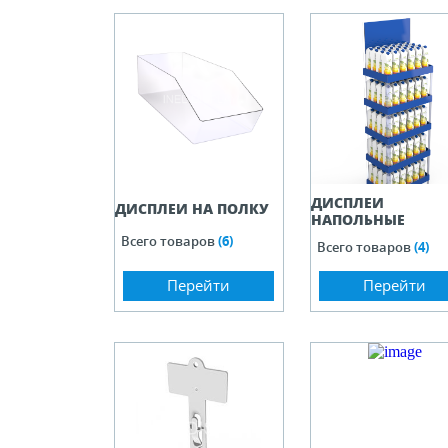
ели ценников
овые рамки и аксессуары
 напольные, подвесные, на полку
ДИСПЛЕИ
ивание покупателей
ДИСПЛЕИ НА ПОЛКУ
НАПОЛЬНЫЕ
Всего товаров
(6)
Всего товаров
(4)
ные системы
Перейти
Перейти
ная фурнитура
 рекламные конструкции из алюминиевого
я
 для защиты