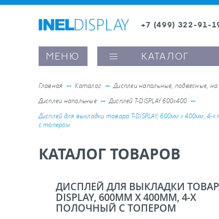
+7 (499) 322-91-1
8 (800) 600-63-0
Заказать звонок
МЕНЮ
КАТАЛОГ
Главная
Каталог
Дисплеи напольные, подвесные, на
Дисплеи напольные
Дисплей Т-DISPLAY 600х400
ые ценникодержатели
Дисплей для выкладки товара Т-DISPLAY, 600мм х 400мм, 4-х
с топером
ители полочного пространства
КАТАЛОГ ТОВАРОВ
ели вывесок и шелфтокеры
ДИСПЛЕЙ ДЛЯ ВЫКЛАДКИ ТОВАРА
DISPLAY, 600ММ Х 400ММ, 4-Х
ое оборудование, комплектующие
ПОЛОЧНЫЙ С ТОПЕРОМ