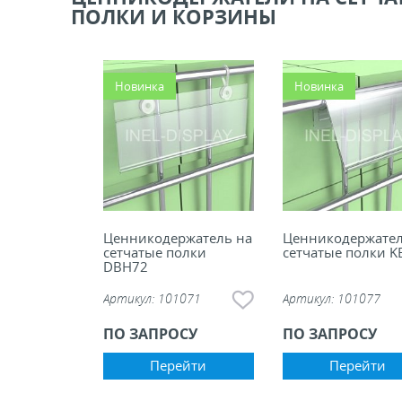
ПОЛКИ И КОРЗИНЫ
ели ценников
овые рамки и аксессуары
Новинка
Новинка
 напольные, подвесные, на полку
ивание покупателей
ные системы
Ценникодержатель на
Ценникодержател
сетчатые полки
сетчатые полки K
DBH72
ная фурнитура
Артикул:
101071
Артикул:
101077
ПО ЗАПРОСУ
ПО ЗАПРОСУ
 рекламные конструкции из алюминиевого
я
Перейти
Перейти
 для защиты