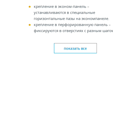
крепление в эконом-панель –
устанавливаются в специальные
горизонтальные пазы на экономпанеле.
крепление в перфорированную панель –
фиксируются в отверстиях с разным шаго
Крючки позволяют не просто сэкономить
полезное пространство, но и выгодно
показать все
продемонстрировать продукт покупателю,
который видит перед собой ровные ряды
вывешенного товара.