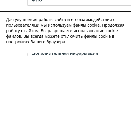
Телефон
*
Для улучшения работы сайта и его взаимодействия с
пользователями мы используем файлы cookie. Продолжая
работу с сайтом, Вы разрешаете использование cookie-
E-mail
файлов. Вы всегда можете отключить файлы cookie в
настройках Вашего браузера.
Настоящим подтверждаю, что я
ознакомлен и согласен с
условиями
публичной оферты
.
Настоящим подтверждаю, что ознаком
с политикой оператора в отношении
обработки персональных данных