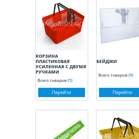
ели ценников
овые рамки и аксессуары
 напольные, подвесные, на полку
КОРЗИНА
ПЛАСТИКОВАЯ
БЕЙДЖИ
ивание покупателей
УСИЛЕННАЯ C ДВУМЯ
РУЧКАМИ
Всего товаров
(1)
Всего товаров
(1)
ные системы
Перейти
Перейти
ная фурнитура
 рекламные конструкции из алюминиевого
я
 для защиты