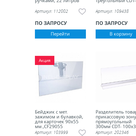
ручками, 22 литров
треугольный CDT
Артикул:
112002
Артикул:
109438
ПО ЗАПРОСУ
ПО ЗАПРОСУ
Перейти
В корзину
Акция
Бейджик с мет.
Разделитель това
зажимом и булавкой,
прикассовую зон
для карточек 90х55
прямоугольный
мм.,CF29055
300мм CDT- 100х
(P)
Артикул:
103999
Артикул:
202346